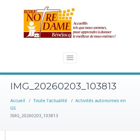
Skip
to
content
Toggle
navigation
IMG_20260203_103813
Accueil
/
Toute l'actualité
/
Activités autonomes en
GS
IMG_20260203_103813