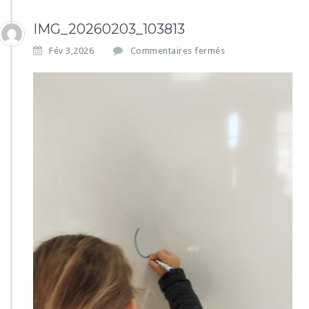
IMG_20260203_103813
s
Fév 3,2026
Commentaires fermés
u
r
I
M
G
_
2
0
2
6
0
2
0
3
_
1
0
3