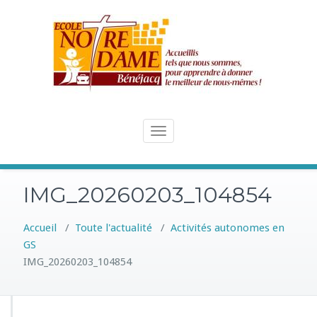
Skip
to
content
Toggle
navigation
IMG_20260203_104854
Accueil
/
Toute l'actualité
/
Activités autonomes en
GS
IMG_20260203_104854