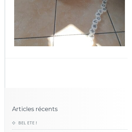
8
5
4
Articles récents
BEL ETE !