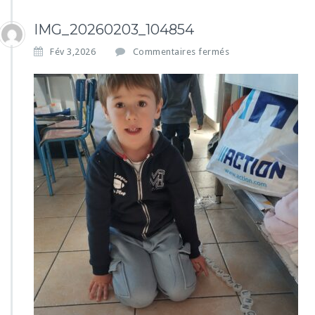
IMG_20260203_104854
s
Fév 3,2026
Commentaires fermés
u
r
I
M
G
_
2
0
2
6
0
2
0
3
_
1
0
4