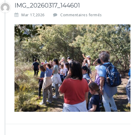
IMG_20260317_144601
s
Mar 17,2026
Commentaires fermés
u
r
I
M
G
_
2
0
2
6
0
3
1
7
_
1
4
4
6