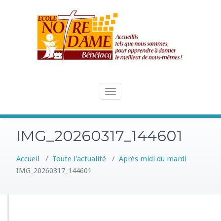
Skip
to
content
Toggle
navigation
IMG_20260317_144601
Accueil
/
Toute l'actualité
/
Après midi du mardi
IMG_20260317_144601