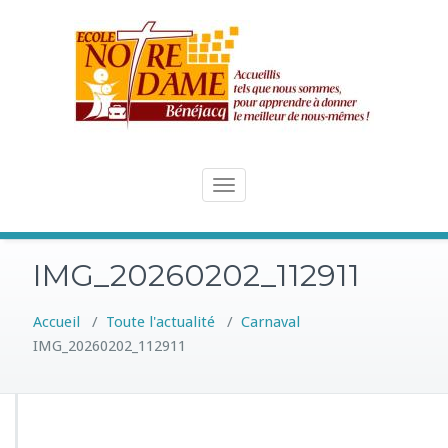
Skip
to
content
Toggle
navigation
IMG_20260202_112911
Accueil
/
Toute l'actualité
/
Carnaval
IMG_20260202_112911