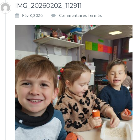
IMG_20260202_112911
s
Fév 3,2026
Commentaires fermés
u
r
I
M
G
_
2
0
2
6
0
2
0
2
_
1
1
2
9