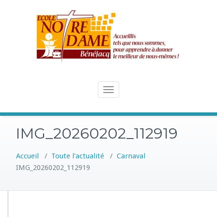
Skip
to
content
Toggle
navigation
IMG_20260202_112919
Accueil
/
Toute l'actualité
/
Carnaval
IMG_20260202_112919