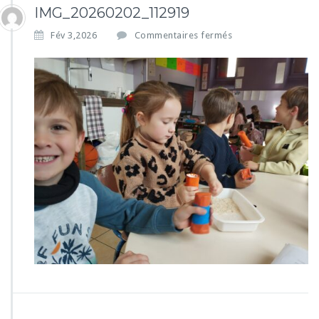
IMG_20260202_112919
s
Fév 3,2026
Commentaires fermés
u
r
I
M
G
_
2
0
2
6
0
2
0
2
_
1
1
2
9