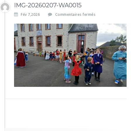
IMG-20260207-WA0015
s
Fév 7,2026
Commentaires fermés
u
r
I
M
G
-
2
0
2
6
0
2
0
7
-
W
A
0
0