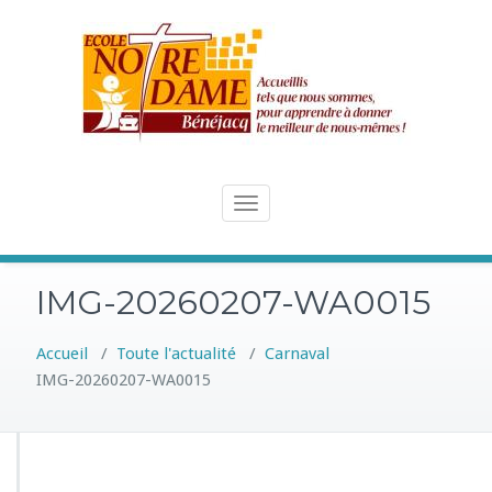
Skip
to
content
Toggle
navigation
IMG-20260207-WA0015
Accueil
/
Toute l'actualité
/
Carnaval
IMG-20260207-WA0015