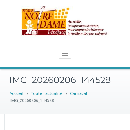
Skip
to
content
Toggle
navigation
IMG_20260206_144528
Accueil
/
Toute l'actualité
/
Carnaval
IMG_20260206_144528