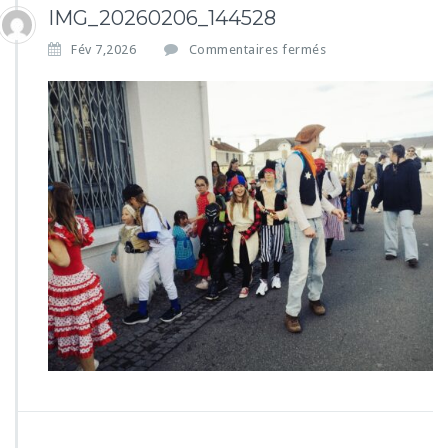
IMG_20260206_144528
s
Fév 7,2026
Commentaires fermés
u
r
I
M
G
_
2
0
2
6
0
2
0
6
_
1
4
4
5