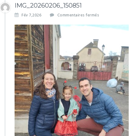
IMG_20260206_150851
s
Fév 7,2026
Commentaires fermés
u
r
I
M
G
_
2
0
2
6
0
2
0
6
_
1
5
0
8