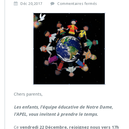
s
Déc 20,2017
Commentaires fermés
u
r
S
o
i
r
é
e
d
e
N
o
ë
l
l
Chers parents,
e
2
2
Les enfants, l’équipe éducative de Notre Dame,
d
l’APEL, vous invitent à prendre le temps.
é
c
Ce
vendredi 22 Décembre,
rejoignez nous vers 17h