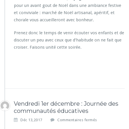
e
pour un avant gout de Noël dans une ambiance festive
m
b
et conviviale : marché de Noël artisanal, apéritif, et
r
chorale vous accueilleront avec bonheur.
e
à
Prenez donc le temps de venir écouter vos enfants et de
N
discuter un peu avec ceux que d’habitude on ne fait que
o
t
croiser. Faisons unité cette soirée.
r
e
D
a
m
e
Vendredi 1er décembre : Journée des
communautés éducatives
s
Déc 13,2017
Commentaires fermés
u