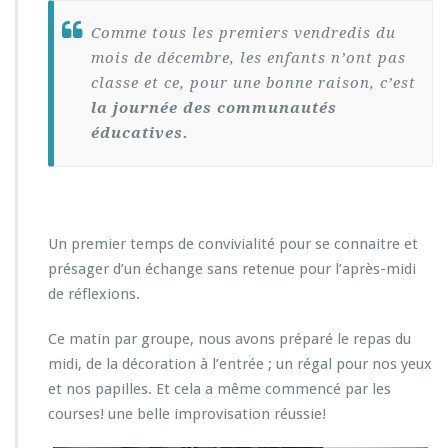
r
V
Comme tous les premiers vendredis du
e
mois de décembre, les enfants n’ont pas
n
classe et ce, pour une bonne raison, c’est
d
r
la journée des communautés
e
éducatives.
d
i
1
e
r
Un premier temps de convivialité pour se connaitre et
d
é
présager d’un échange sans retenue pour l’après-midi
c
de réflexions.
e
m
Ce matin par groupe, nous avons préparé le repas du
b
midi, de la décoration à l’entrée ; un régal pour nos yeux
r
e
et nos papilles. Et cela a même commencé par les
:
courses! une belle improvisation réussie!
J
o