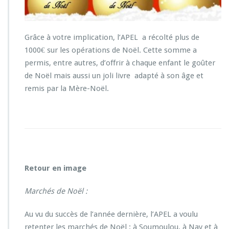
s
u
r
l
Grâce à votre implication, l’APEL a récolté plus de
e
1000€ sur les opérations de Noël. Cette somme a
s
permis, entre autres, d’offrir à chaque enfant le goûter
f
ê
de Noël mais aussi un joli livre adapté à son âge et
t
remis par la Mère-Noël.
e
s
d
e
f
i
n
d’a
Retour en image
n
n
Marchés de Noël :
é
e…
Au vu du succès de l’année dernière, l’APEL a voulu
retenter les marchés de Noël : à Soumoulou, à Nay et à