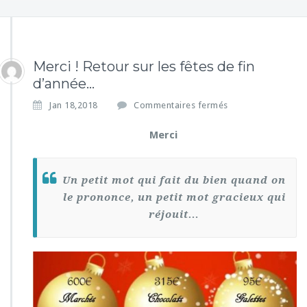
Merci ! Retour sur les fêtes de fin
d’année…
s
Jan 18,2018
Commentaires fermés
u
r
Merci
M
e
r
Un petit mot qui fait du bien quand on
c
le prononce, un petit mot gracieux qui
i
!
réjouit…
R
e
t
o
u
r