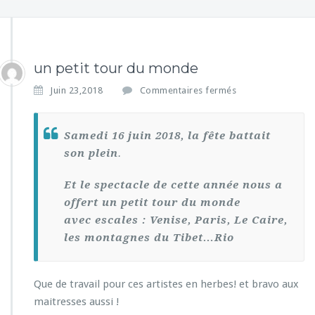
un petit tour du monde
s
Juin 23,2018
Commentaires fermés
u
r
u
Samedi 16 juin 2018, la fête battait
n
son plein
.
p
e
Et le spectacle de cette année nous a
t
i
offert un petit tour du monde
t
avec escales : Venise, Paris, Le Caire,
t
les montagnes du Tibet…Rio
o
u
r
Que de travail pour ces artistes en herbes! et bravo aux
d
u
maitresses aussi !
m