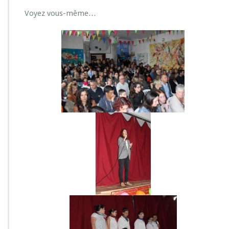
o
Voyez vous-même…
n
d
e