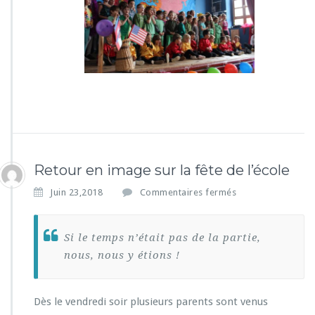
Retour en image sur la fête de l’école
s
Juin 23,2018
Commentaires fermés
u
r
R
Si le temps n’était pas de la partie,
e
nous, nous y étions !
t
o
u
Dès le vendredi soir plusieurs parents sont venus
r