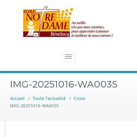
Skip
to
content
Toggle
navigation
IMG-20251016-WA0035
Accueil
/
Toute l'actualité
/
Cross
IMG-20251016-WA0035