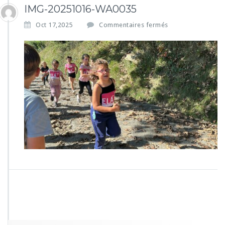
IMG-20251016-WA0035
s
Oct 17,2025
Commentaires fermés
u
r
I
M
G
-
2
0
2
5
1
0
1
6
-
W
A
0
0