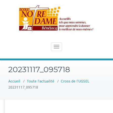
Skip
to
content
Toggle
navigation
20231117_095718
Accueil
/
Toute l'actualité
/
Cross de l'UGSEL
20231117_095718