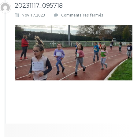
20231117_095718
s
Nov 17,2023
Commentaires fermés
u
r
2
0
2
3
1
1
1
7
_
0
9
5
7
1
8