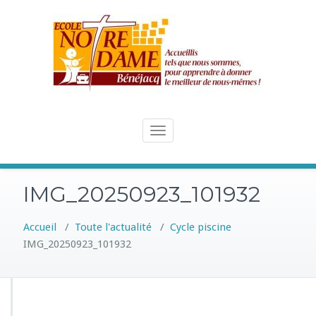
Skip
to
content
Toggle
navigation
IMG_20250923_101932
Accueil
/
Toute l'actualité
/
Cycle piscine
IMG_20250923_101932