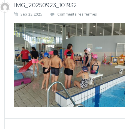
IMG_20250923_101932
s
Sep 23,2025
Commentaires fermés
u
r
I
M
G
_
2
0
2
5
0
9
2
3
_
1
0
1
9