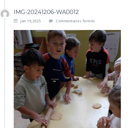
IMG-20241206-WA0012
s
Jan 19,2025
Commentaires fermés
u
r
I
M
G
-
2
0
2
4
1
2
0
6
-
W
A
0