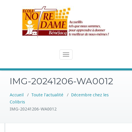
Skip
to
content
Toggle
navigation
IMG-20241206-WA0012
Accueil
/
Toute l'actualité
/
Décembre chez les
Colibris
IMG-20241206-WA0012