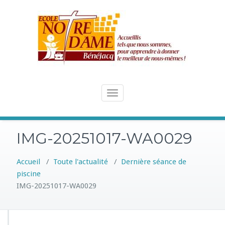
Skip
to
content
Toggle
navigation
IMG-20251017-WA0029
Accueil
/
Toute l'actualité
/
Dernière séance de
piscine
IMG-20251017-WA0029