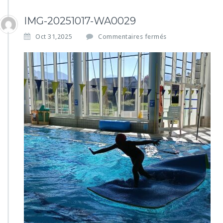
IMG-20251017-WA0029
s
Oct 31,2025
Commentaires fermés
u
r
I
M
G
-
2
0
2
5
1
0
1
7
-
W
A
0