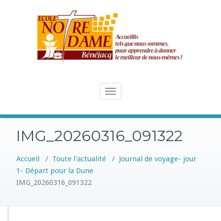
Skip
to
content
Toggle
navigation
IMG_20260316_091322
Accueil
/
Toute l'actualité
/
Journal de voyage- jour
1- Départ pour la Dune
IMG_20260316_091322