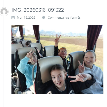
IMG_20260316_091322
s
Mar 16,2026
Commentaires fermés
u
r
I
M
G
_
2
0
2
6
0
3
1
6
_
0
9
1