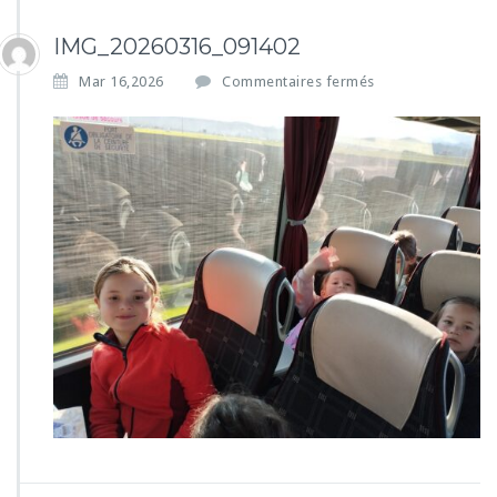
IMG_20260316_091402
s
Mar 16,2026
Commentaires fermés
u
r
I
M
G
_
2
0
2
6
0
3
1
6
_
0
9
1