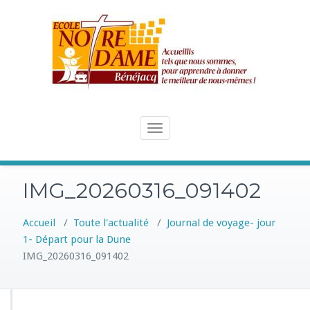
Skip
to
content
Toggle
navigation
IMG_20260316_091402
Accueil
/
Toute l'actualité
/
Journal de voyage- jour
1- Départ pour la Dune
IMG_20260316_091402