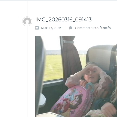
IMG_20260316_091413
s
Mar 16,2026
Commentaires fermés
u
r
I
M
G
_
2
0
2
6
0
3
1
6
_
0
9