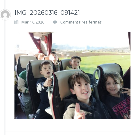
IMG_20260316_091421
s
Mar 16,2026
Commentaires fermés
u
r
I
M
G
_
2
0
2
6
0
3
1
6
_
0
9
1