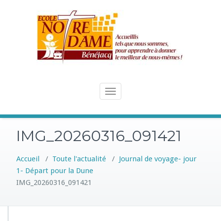
Skip
to
content
Toggle
navigation
IMG_20260316_091421
Accueil
/
Toute l'actualité
/
Journal de voyage- jour
1- Départ pour la Dune
IMG_20260316_091421