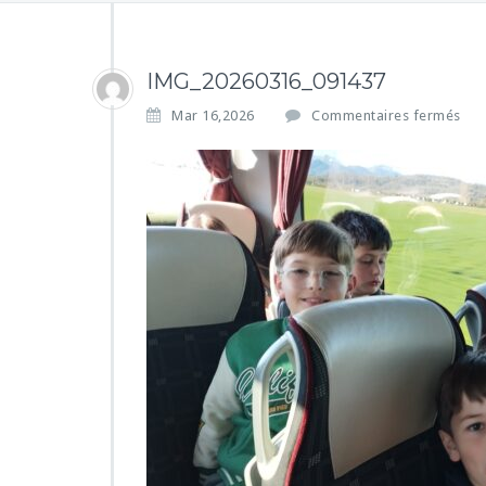
IMG_20260316_091437
s
Mar 16,2026
Commentaires fermés
u
r
I
M
G
_
2
0
2
6
0
3
1
6
_
0
9