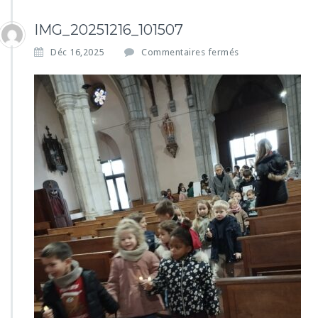
IMG_20251216_101507
s
Déc 16,2025
Commentaires fermés
u
r
I
M
G
_
2
0
2
5
1
2
1
6
_
1
0
1