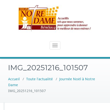
Skip
to
content
Toggle
navigation
IMG_20251216_101507
Accueil
/
Toute l'actualité
/
Journée Noël à Notre
Dame
IMG_20251216_101507