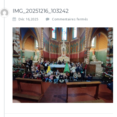
IMG_20251216_103242
s
Déc 16,2025
Commentaires fermés
u
r
I
M
G
_
2
0
2
5
1
2
1
6
_
1
0
3