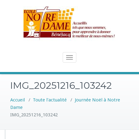
Skip
to
content
Toggle
navigation
IMG_20251216_103242
Accueil
/
Toute l'actualité
/
Journée Noël à Notre
Dame
IMG_20251216_103242