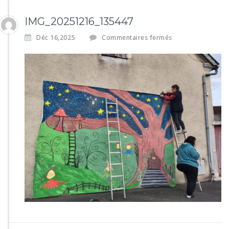
IMG_20251216_135447
s
Déc 16,2025
Commentaires fermés
u
r
I
M
G
_
2
0
2
5
1
2
1
6
_
1
3
5