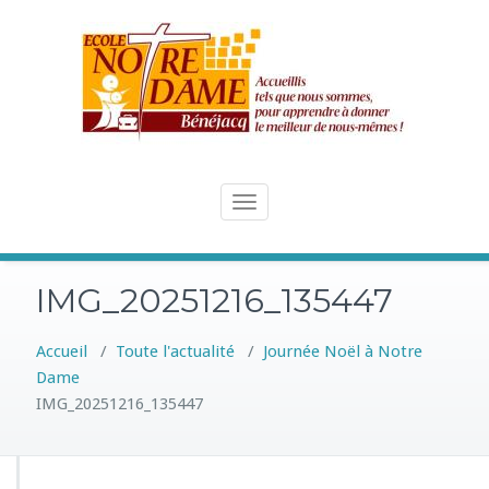
Skip
to
content
Toggle
navigation
IMG_20251216_135447
Accueil
/
Toute l'actualité
/
Journée Noël à Notre
Dame
IMG_20251216_135447