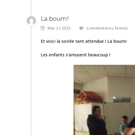
La boum!
s
Mar 21,2025
Commentaires fermés
u
r
Et voici la soirée tant attendue ! La boum!
L
a
Les enfants s’amusent beaucoup !
b
o
u
m!