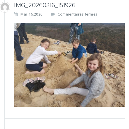
IMG_20260316_151926
s
Mar 16,2026
Commentaires fermés
u
r
I
M
G
_
2
0
2
6
0
3
1
6
_
1
5
1
9