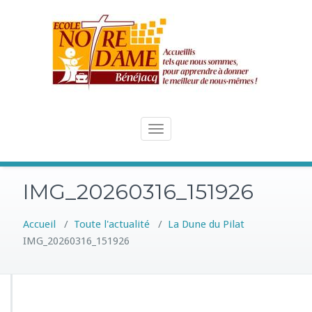
Skip
to
content
Toggle
navigation
IMG_20260316_151926
Accueil
/
Toute l'actualité
/
La Dune du Pilat
IMG_20260316_151926