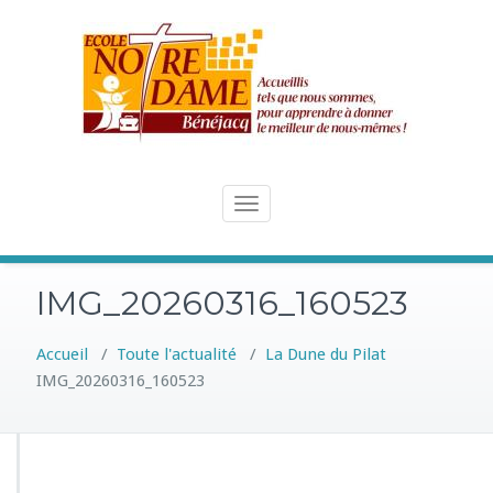
Skip
to
content
Toggle
navigation
IMG_20260316_160523
Accueil
/
Toute l'actualité
/
La Dune du Pilat
IMG_20260316_160523