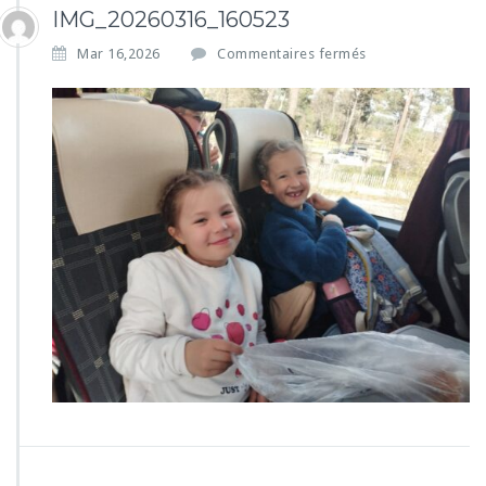
IMG_20260316_160523
s
Mar 16,2026
Commentaires fermés
u
r
I
M
G
_
2
0
2
6
0
3
1
6
_
1
6
0
5