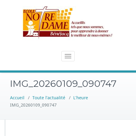
Skip
to
content
Toggle
navigation
IMG_20260109_090747
Accueil
/
Toute l'actualité
/
L'heure
IMG_20260109_090747