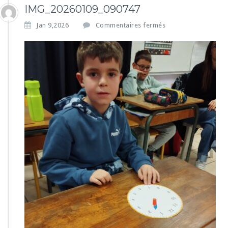
IMG_20260109_090747
s
Jan 9,2026
Commentaires fermés
u
r
I
M
G
_
2
0
2
6
0
1
0
9
_
0
9
0
7