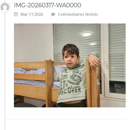
IMG-20260317-WA0000
s
Mar 17,2026
Commentaires fermés
u
r
I
M
G
-
2
0
2
6
0
3
1
7
-
W
A
0
0