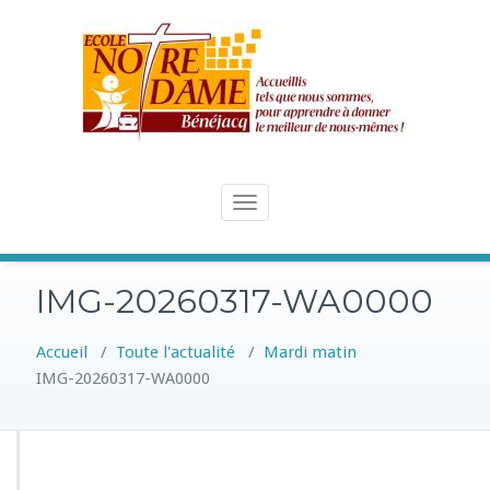
Skip
to
content
Toggle
navigation
IMG-20260317-WA0000
Accueil
/
Toute l'actualité
/
Mardi matin
IMG-20260317-WA0000