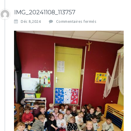
IMG_20241108_113757
s
Déc 8,2024
Commentaires fermés
u
r
I
M
G
_
2
0
2
4
1
1
0
8
_
1
1
3