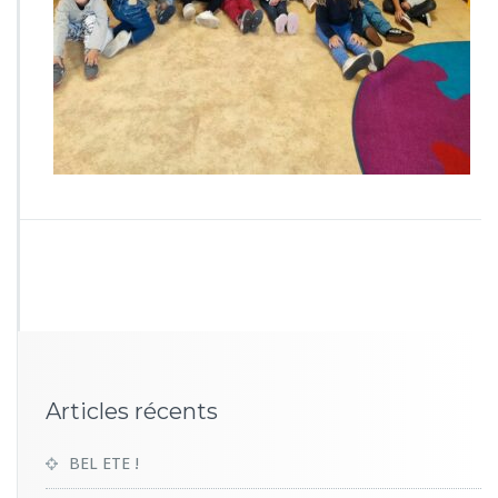
7
5
7
Articles récents
BEL ETE !