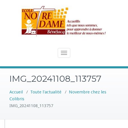
Skip
to
content
Toggle
navigation
IMG_20241108_113757
Accueil
/
Toute l'actualité
/
Novembre chez les
Colibris
IMG_20241108_113757