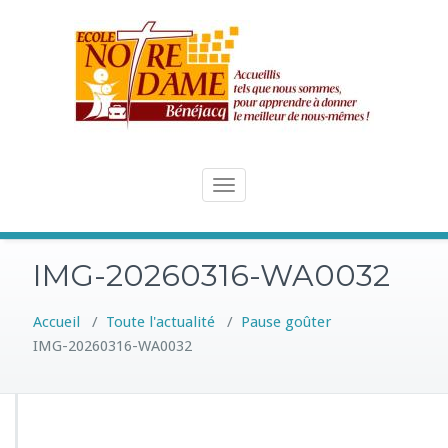
Skip
to
content
Toggle
navigation
IMG-20260316-WA0032
Accueil
/
Toute l'actualité
/
Pause goûter
IMG-20260316-WA0032