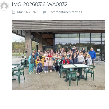
IMG-20260316-WA0032
s
Mar 16,2026
Commentaires fermés
u
r
I
M
G
-
2
0
2
6
0
3
1
6
-
W
A
0
0