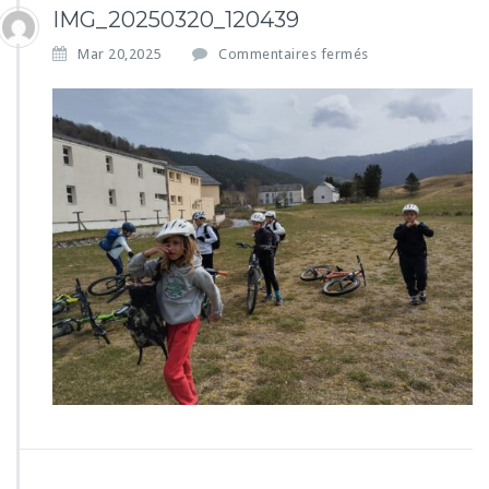
IMG_20250320_120439
s
Mar 20,2025
Commentaires fermés
u
r
I
M
G
_
2
0
2
5
0
3
2
0
_
1
2
0
4