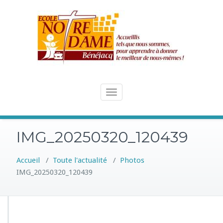
Skip
to
content
Toggle
navigation
IMG_20250320_120439
Accueil
/
Toute l'actualité
/
Photos
IMG_20250320_120439