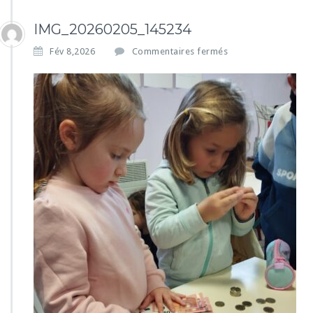
IMG_20260205_145234
s
Fév 8,2026
Commentaires fermés
u
r
I
M
G
_
2
0
2
6
0
2
0
5
_
1
4
5