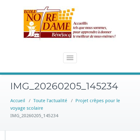
Skip
to
content
Toggle
navigation
IMG_20260205_145234
Accueil
/
Toute l'actualité
/
Projet crêpes pour le
voyage scolaire
IMG_20260205_145234