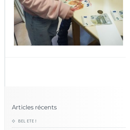
2
3
4
Articles récents
BEL ETE !