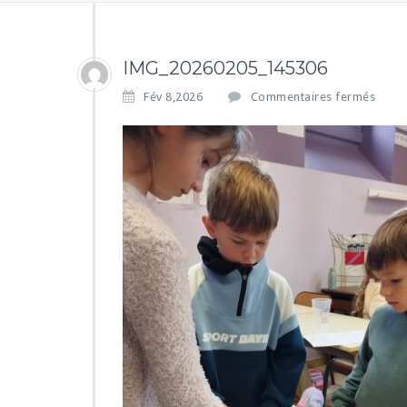
IMG_20260205_145306
s
Fév 8,2026
Commentaires fermés
u
r
I
M
G
_
2
0
2
6
0
2
0
5
_
1
4