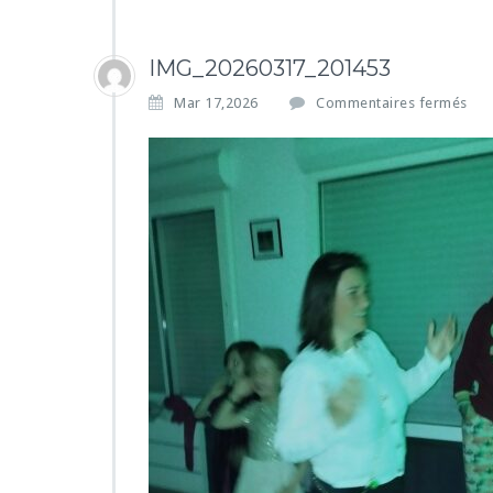
IMG_20260317_201453
s
Mar 17,2026
Commentaires fermés
u
r
I
M
G
_
2
0
2
6
0
3
1
7
_
2
0