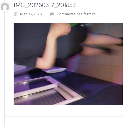
IMG_20260317_201853
s
Mar 17,2026
Commentaires fermés
u
r
I
M
G
_
2
0
2
6
0
3
1
7
_
2
0
1
8