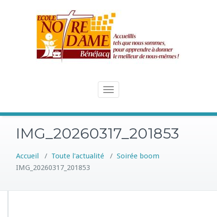
Skip
to
content
Toggle
navigation
IMG_20260317_201853
Accueil
/
Toute l'actualité
/
Soirée boom
IMG_20260317_201853