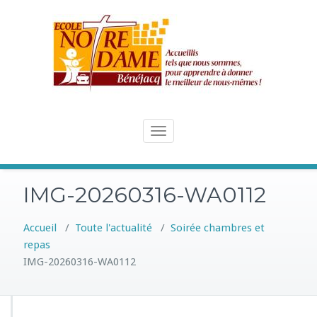
Skip
to
content
Toggle
navigation
IMG-20260316-WA0112
Accueil
/
Toute l'actualité
/
Soirée chambres et
repas
IMG-20260316-WA0112