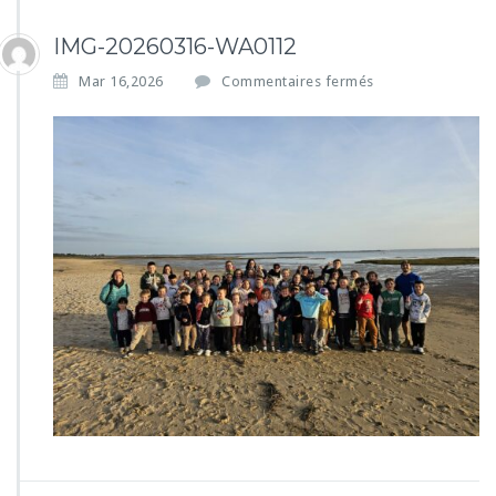
IMG-20260316-WA0112
s
Mar 16,2026
Commentaires fermés
u
r
I
M
G
-
2
0
2
6
0
3
1
6
-
W
A
0