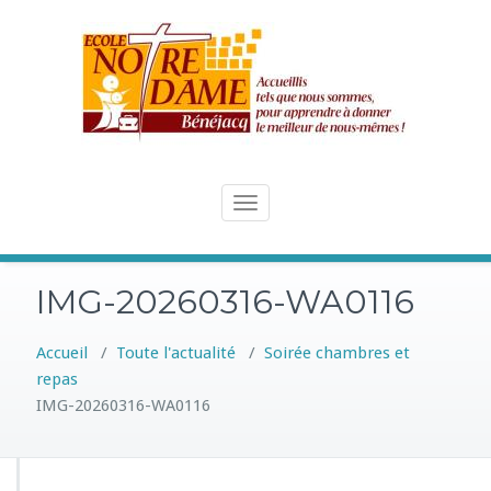
Skip
to
content
Toggle
navigation
IMG-20260316-WA0116
Accueil
/
Toute l'actualité
/
Soirée chambres et
repas
IMG-20260316-WA0116