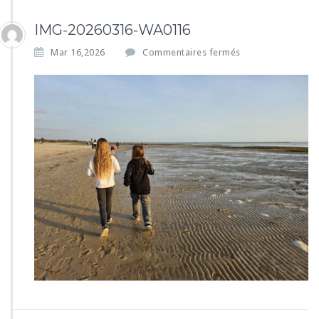
IMG-20260316-WA0116
s
Mar 16,2026
Commentaires fermés
u
r
I
M
G
-
2
0
2
6
0
3
1
6
-
W
A
0