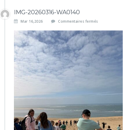
IMG-20260316-WA0140
s
Mar 16,2026
Commentaires fermés
u
r
I
M
G
-
2
0
2
6
0
3
1
6
-
W
A
0