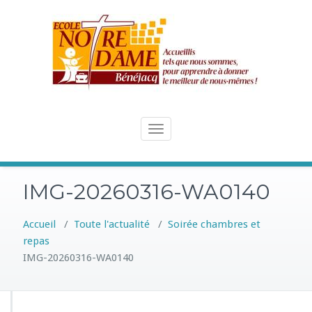
Skip
to
content
Toggle
navigation
IMG-20260316-WA0140
Accueil
/
Toute l'actualité
/
Soirée chambres et
repas
IMG-20260316-WA0140