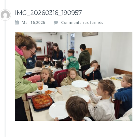
IMG_20260316_190957
s
Mar 16,2026
Commentaires fermés
u
r
I
M
G
_
2
0
2
6
0
3
1
6
_
1
9
0