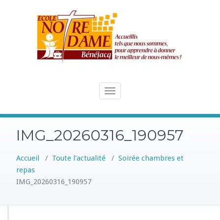
Skip
to
content
Toggle
navigation
IMG_20260316_190957
Accueil
/
Toute l'actualité
/
Soirée chambres et
repas
IMG_20260316_190957