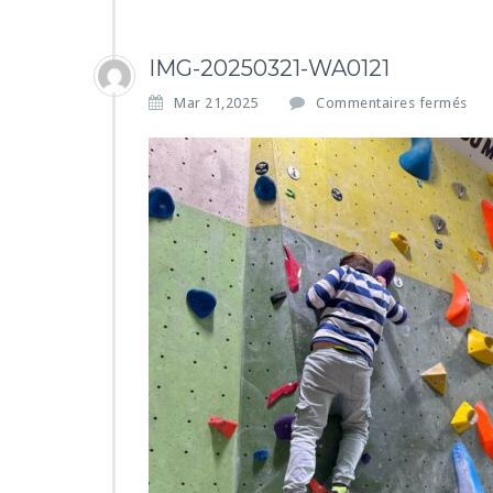
IMG-20250321-WA0121
s
Mar 21,2025
Commentaires fermés
u
r
I
M
G
-
2
0
2
5
0
3
2
1
-
W
A