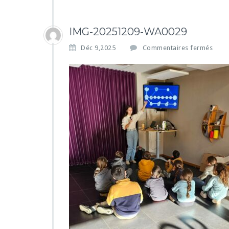
IMG-20251209-WA0029
s
Déc 9,2025
Commentaires fermés
u
r
I
M
G
-
2
0
2
5
1
2
0
9
-
W
A