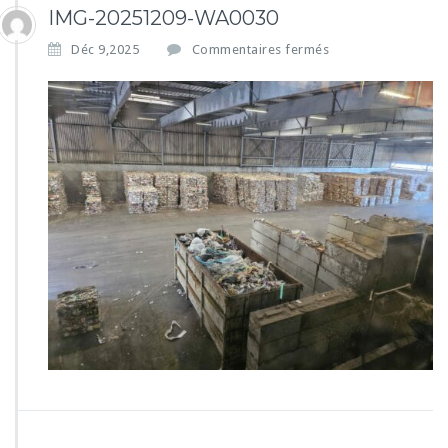
IMG-20251209-WA0030
s
Déc 9,2025
Commentaires fermés
u
r
I
M
G
-
2
0
2
5
1
2
0
9
-
W
A
0
0