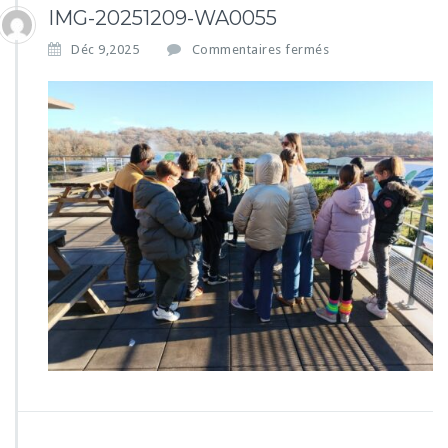
IMG-20251209-WA0055
s
Déc 9,2025
Commentaires fermés
u
r
I
M
G
-
2
0
2
5
1
2
0
9
-
W
A
0
0