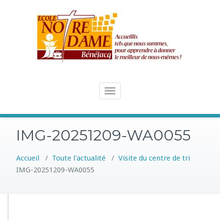
Skip
to
content
Toggle
navigation
IMG-20251209-WA0055
Accueil
/
Toute l'actualité
/
Visite du centre de tri
IMG-20251209-WA0055