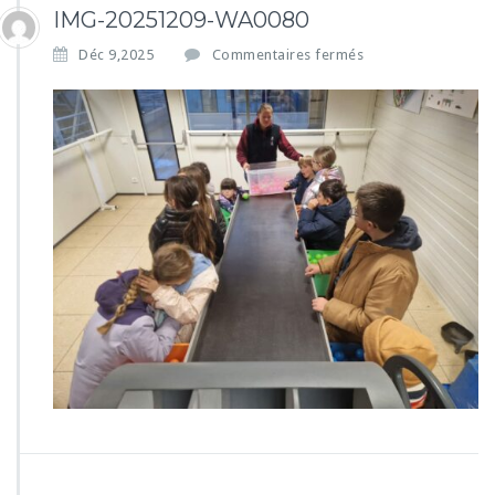
IMG-20251209-WA0080
s
Déc 9,2025
Commentaires fermés
u
r
I
M
G
-
2
0
2
5
1
2
0
9
-
W
A
0
0