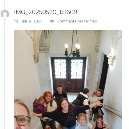
IMG_20250520_151609
s
Juin 30,2025
Commentaires fermés
u
r
I
M
G
_
2
0
2
5
0
5
2
0
_
1
5
1