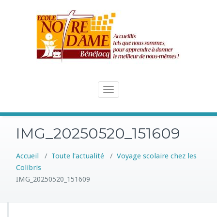
Skip
to
content
Toggle
navigation
IMG_20250520_151609
Accueil
/
Toute l'actualité
/
Voyage scolaire chez les
Colibris
IMG_20250520_151609