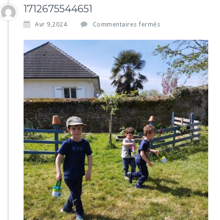
1712675544651
s
Avr 9,2024
Commentaires fermés
u
r
1
7
1
2
6
7
5
5
4
4
6
5
1