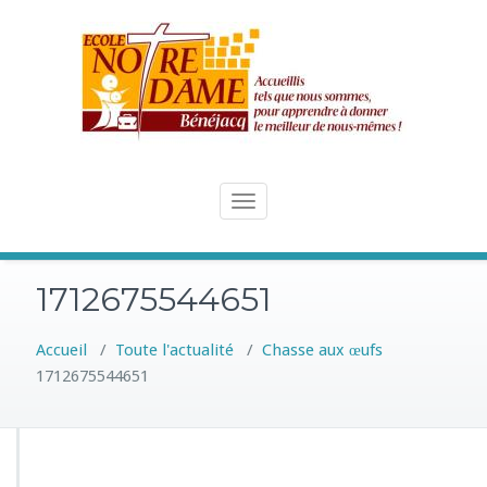
Skip
to
content
Toggle
navigation
1712675544651
Accueil
/
Toute l'actualité
/
Chasse aux œufs
1712675544651